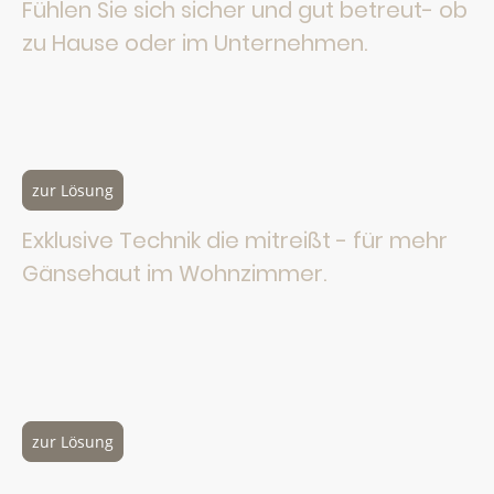
Fühlen Sie sich sicher und gut betreut- ob
zu Hause oder im Unternehmen.
Elegante und zuverlässige Überwachungstechnik führender
Hersteller, ob vandalismussicher oder fast unsichtbar, als
AXIS Solution Gold Partner verhelfen wir Ihnen zu noch
mehr Sicherheit.
zur Lösung
Exklusive Technik die mitreißt - für mehr
Gänsehaut im Wohnzimmer.
Klanggewaltige Soundanlagen und puristische
Fernsehgeräte entführen Sie in andere Dimensionen.
Als Loewe-Galerist bieten wir Ihnen hochwertigste und
preisgekrönte Technik des deutschen
Traditionsunternehmens.
zur Lösung