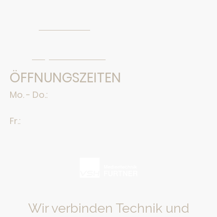
Kapfham 11a, 94136 Thyrnau
Telefon:
+49 850 19119-0
Telefax: +49 850 19119-91
E-Mail:
info@vsh-online.com
ÖFFNUNGSZEITEN
Mo. - Do.:
09.00 bis 12.00 Uhr
13.00 bis 18.00 Uhr
Fr.:
09.00 bis 12.00 Uhr
13.00 bis 15.30 Uhr
Wir verbinden Technik und