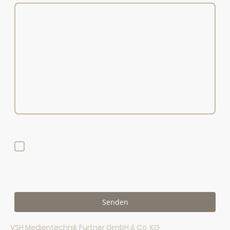
Ich bin damit einverstanden, dass diese Daten zum
Zwecke der Kontaktaufnahme gespeichert und
verarbeitet werden. Mir ist bekannt, dass ich meine
Einwilligung jederzeit widerrufen kann.
*
Bitte füllen Sie alle erforderlichen Felder aus.
Senden
VSH Medientechnik Furtner GmbH & Co. KG