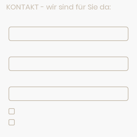
KONTAKT - wir sind für Sie da:
E-Mail
*
Vor- & Nachname / Firmenname
*
Ihre Telefonnummer (Rückruf)
Bitte per Mail antworten
Bitte um Rückruf
Nachricht
*