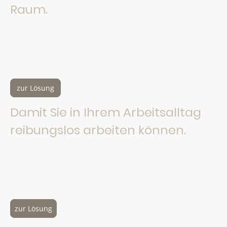
Raum.
Ein Konferenzraum der mit neuester Technik und stylischen
Möbeln Ihr Unternehmen präsentiert und als
Wohlfühlumgebung zu erfolgreichen Gesprächen mit
Mitarbeiter und Kunden führt. Wir leben dies bereits nach
innen und außen.
zur Lösung
Damit Sie in Ihrem Arbeitsalltag
reibungslos arbeiten können.
Netzwerktechnik & Dokumentation? Für uns eine
Selbstverständlichkeit! Eine saubere Bestandsaufnahme,
bedarfsgerechte Planung, professionelle Umsetzung und
zuverlässige Wartung verschaffen unseren Kunden einen
reibungslosen und sicheren Arbeitsalltag.
zur Lösung